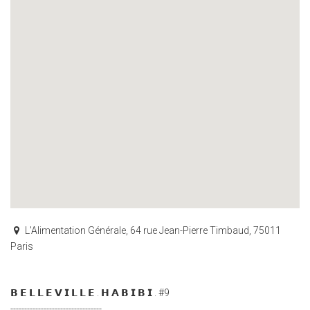
L'Alimentation Générale, 64 rue Jean-Pierre Timbaud, 75011
Paris
𝗕 𝗘 𝗟 𝗟 𝗘 𝗩 𝗜 𝗟 𝗟 𝗘 . 𝗛 𝗔 𝗕 𝗜 𝗕 𝗜 . #9
---------------------------------