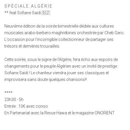
S P É C I A L E . A L G É R I E
** feat Sofiane Saidi 🇩🇿
Neuvième édition de la soirée bimestrielle dédiée aux cultures
musicales arabo-berbero-maghrébines orchestrée par Cheb Gero.
L'occasion pour l'incorrigible collectionneur de partager ses
trésors et dernières trouvailles.
Cette soirée, sous le signe de l'Algérie, fera écho aux espoirs de
changements pour le peuple Algérien avec un invité de prestige :
Sofiane Saidi ! Le chanteur viendra jouer ses classiques et
improvisera sans doute quelques chansons!!
****
23h30 - 5h
Entrée : 10€ avec conso
En Partenariat avec la Revue Hawa et le magazine ONORIENT