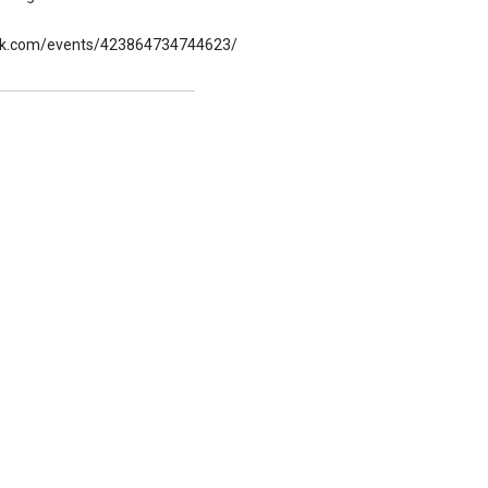
k.com/events/423864734744623/