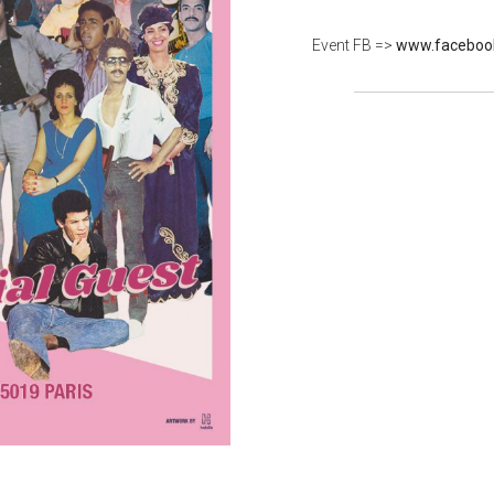
Event FB =>
www.faceboo