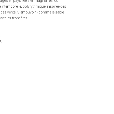
yages en pays réels et imaginaires, du
intemporelle, polyrythmique, inspirée des
t des vents. S’émouvoir - comme le sable
er les frontières.
uch
A