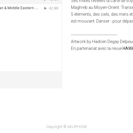
Ses mixes révèlent la carte de vo
Maghreb au Moyen-Orient. Transe 
5 éléments, des ciels, des mers e
est mouvant. Danser - pour dépass
---------------------------------------
Artwork by Hadrien Degay Delpe
En partenariat avec la revue
HAW
Copyright © AKUPHONE