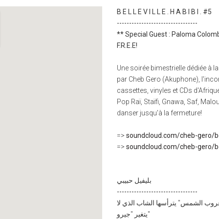
B E L L E V I L L E . H A B I B I . #5
---------------------------------
** Special Guest : Paloma Colom
F.R.E.E!
Une soirée bimestrielle dédiée à 
par Cheb Gero (Akuphone), l'incor
cassettes, vinyles et CDs d'Afriq
Pop Raï, Staïfi, Gnawa, Saf, Malou
danser jusqu'à la fermeture!
=>
soundcloud.com/cheb-gero/bel
=>
soundcloud.com/cheb-gero/bel
بليفيل حبيبي
---------------------------------
روب الشمس" يترأسها الشاب الذي لا
يتغير "جيرو"