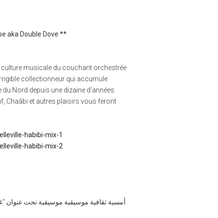
be aka Double Dove **
la culture musicale du couchant orchestrée
rigible collectionneur qui accumule
ue du Nord depuis une dizaine d'années.
f, Chaâbi et autres plaisirs vous feront
leville-habibi-mix-1
leville-habibi-mix-2
أمسية ثقافية موسيقية موسيقية تحت عنوان "غ