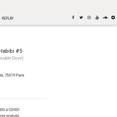
REPLAY
 Habibi #5
Double Dove)
tte, 75019 Paris
H00 à 02H00
rée gratuite