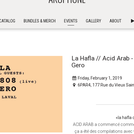
CATALOG
BUNDLES & MERCH
EVENTS
GALLERY
ABOUT
La Hafla // Acid Arab 
Gero
Friday, February 1, 2019
6PAR4, 177 Rue du Vieux Sain
«la hafla 
ACID ARAB a commencé comme ça: 
ça a été des compilations avec v