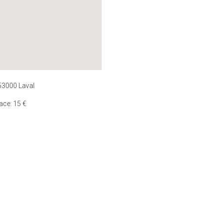
53000 Laval
ace: 15 €
090717446792
Copyright © AKUPHONE