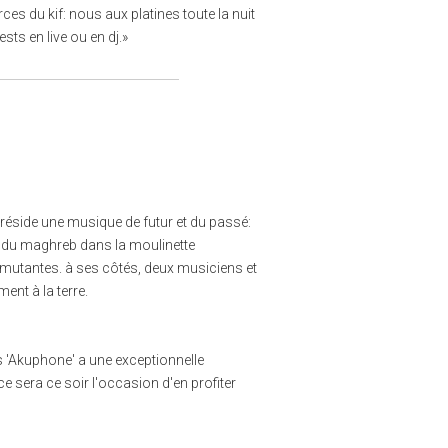
ces du kif: nous aux platines toute la nuit
sts en live ou en dj.»
s réside une musique de futur et du passé:
 du maghreb dans la moulinette
mutantes. à ses côtés, deux musiciens et
ent à la terre.
s 'Akuphone' a une exceptionnelle
e sera ce soir l'occasion d'en profiter