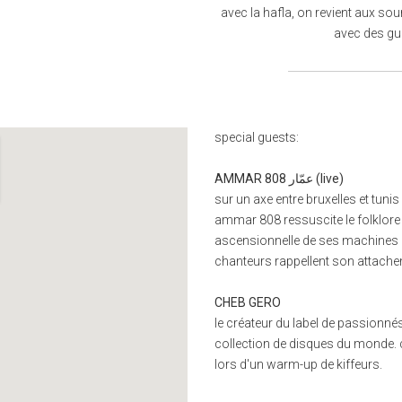
avec la hafla, on revient aux sour
avec des gue
special guests:
AMMAR 808 عمّار (live)
sur un axe entre bruxelles et tuni
ammar 808 ressuscite le folklore
ascensionnelle de ses machines 
chanteurs rappellent son attachem
CHEB GERO
le créateur du label de passionné
collection de disques du monde. c
lors d'un warm-up de kiffeurs.