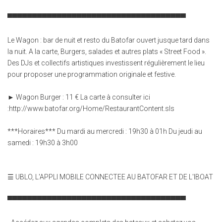
▀▀▀▀▀▀▀▀▀▀▀▀▀▀▀▀▀▀▀▀▀▀▀▀▀▀▀▀▀▀▀▀▀▀▀▀
Le Wagon : bar de nuit et resto du Batofar ouvert jusque tard dans
la nuit. A la carte, Burgers, salades et autres plats « Street Food ».
Des DJs et collectifs artistiques investissent régulièrement le lieu
pour proposer une programmation originale et festive.
► Wagon Burger : 11 € La carte à consulter ici
:http://www.batofar.org/Home/RestaurantContent.sls
***Horaires*** Du mardi au mercredi : 19h30 à 01h Du jeudi au
samedi : 19h30 à 3h00
☰ UBLO, L'APPLI MOBILE CONNECTEE AU BATOFAR ET DE L'IBOAT
▀▀▀▀▀▀▀▀▀▀▀▀▀▀▀▀▀▀▀▀▀▀▀▀▀▀▀▀▀▀▀▀▀▀▀▀