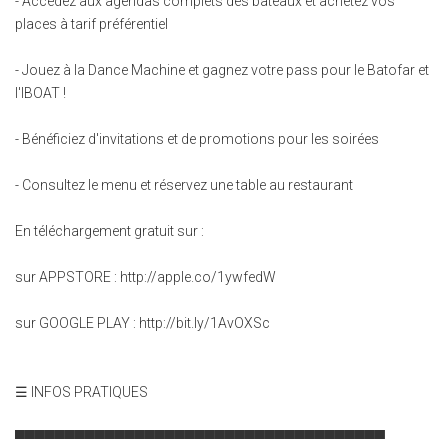
- Accédez aux agendas complets des bateaux et achetez vos
places à tarif préférentiel
- Jouez à la Dance Machine et gagnez votre pass pour le Batofar et
l'IBOAT !
- Bénéficiez d'invitations et de promotions pour les soirées
- Consultez le menu et réservez une table au restaurant
En téléchargement gratuit sur :
sur APPSTORE : http://apple.co/1ywfedW
sur GOOGLE PLAY : http://bit.ly/1AvOXSc
☰ INFOS PRATIQUES
▀▀▀▀▀▀▀▀▀▀▀▀▀▀▀▀▀▀▀▀▀▀▀▀▀▀▀▀▀▀▀▀▀▀▀▀▀