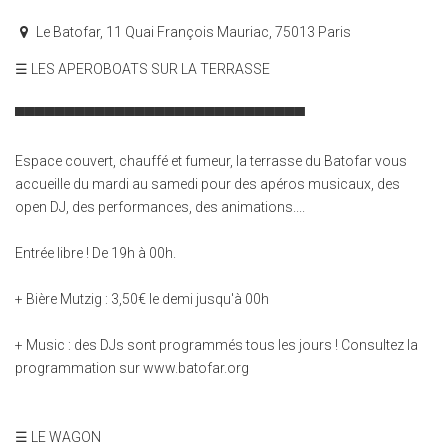
Le Batofar, 11 Quai François Mauriac, 75013 Paris
☰ LES APEROBOATS SUR LA TERRASSE
▀▀▀▀▀▀▀▀▀▀▀▀▀▀▀▀▀▀▀▀▀▀▀▀▀▀▀▀▀
Espace couvert, chauffé et fumeur, la terrasse du Batofar vous
accueille du mardi au samedi pour des apéros musicaux, des
open DJ, des performances, des animations....
Entrée libre ! De 19h à 00h.
+ Bière Mutzig : 3,50€ le demi jusqu'à 00h
+ Music : des DJs sont programmés tous les jours ! Consultez la
programmation sur www.batofar.org
☰ LE WAGON